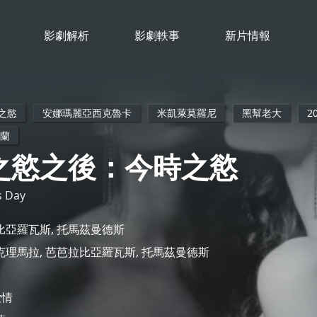
影劇解析
影劇軼事
新片情報
之慾
安娜瑪麗亞西克魯卡
米凱萊莫羅尼
黑幫老大
2
蘭
之慾之後：今時之慾
s Day
亞羅瓦斯, 托馬茲曼德斯
理馬拉, 芭芭拉比亞羅瓦斯, 托馬茲曼德斯
愛情