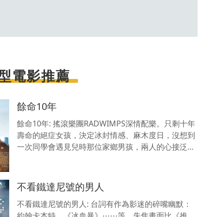
型電影推薦
餘命10年
餘命10年: 搖滾樂團RADWIMPS深情配樂。只剩十年
壽命的絕症女孩，決定冰封情感、麻木度日，沒想到
一次同學會遇見兒時那位家鄉男孩，兩人的心接泛起
漣漪，一場感人虐戀就此展開。影片耗時一年拍攝，
細膩捕
不看鐵達尼號的男人
不看鐵達尼號的男人: 台詞有作為影迷的碎嘴幽默：
約翰卡本特、《冰血暴》⋯⋯等，失焦畫面比《推