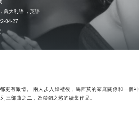
蘭
義大利語
英語
-04-27
鐘
都更有激情。 兩人步入婚禮後，馬西莫的家庭關係和一個
系列三部曲之二，為禁錮之慾的續集作品。