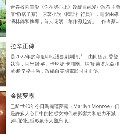
青春校園電影《你在我心上》改編自純愛小說教主蔡
智恆(痞子蔡)、原著小說《國語推行員》，電影由導
演林錦和執導，首支花絮「創作源起篇」，作者蔡智
恆現身分享故事創作秘辛，喜歡一個人很久很久，是
一件快樂的事。
拉辛正傳
是2022年的印度印地語喜劇劇情片，由阿德瓦·香登
執導，阿米爾·罕、卡琳娜·卡浦爾、納伽·柴塔尼亞和
蒙娜·辛格主演，改編自美國電影阿甘正傳。
金髮夢露
已離世40年今日瑪麗蓮夢露（Marilyn Monroe）仍
是許多人心目中的性感女神代表影響力和魅力不減，
鮮明的性感形象令人難忘懷。