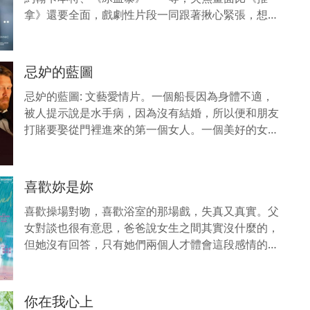
拿》還要全面，戲劇性片段一同跟著揪心緊張，想到
踏出家門這件日常小事對他們來說是需要賭上性命也
要全然去相信人性
忌妒的藍圖
忌妒的藍圖: 文藝愛情片。一個船長因為身體不適，
被人提示說是水手病，因為沒有結婚，所以便和朋友
打賭要娶從門裡進來的第一個女人。一個美好的女子
突然出現，船長便上前搭訕，並求婚，女子竟然同
意，婚姻生活去如
喜歡妳是妳
喜歡操場對吻，喜歡浴室的那場戲，失真又真實。父
女對談也很有意思，爸爸說女生之間其實沒什麼的，
但她沒有回答，只有她們兩個人才體會這段感情的熱
烈和珍貴。因為這才是一部真正的同性戀電影，沒有
任何的擦邊球。
你在我心上