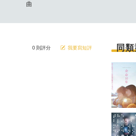
曲
同類
0 則評分
我要寫短評