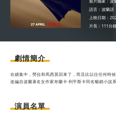
製片國家：
波
語言：
波蘭語
上映日期：2022
片長：111分
劇情簡介
在續集中，勞拉和馬西莫回來了，而且比以往任何時候
改編自波蘭著名女作家布蘭卡·利平斯卡同名暢銷小說
演員名單