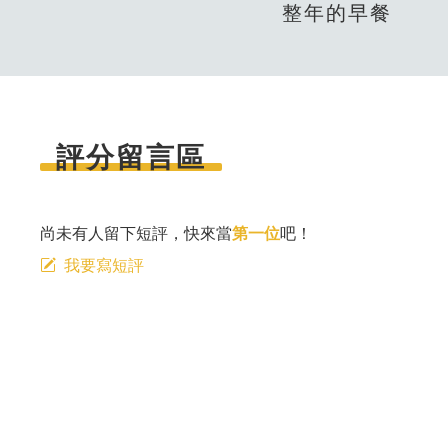
整年的早餐
評分留言區
尚未有人留下短評，快來當
第一位
吧！
我要寫短評