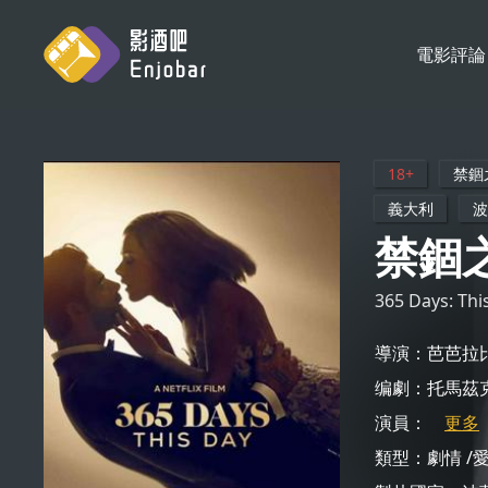
電影評論
會員登入
電影評論
影劇解析
影劇軼事
18+
禁錮
新片情報
義大利
波
禁錮
365 Days: Thi
導演：芭芭拉比
编劇：托馬茲克
演員：
更多
類型：
劇情