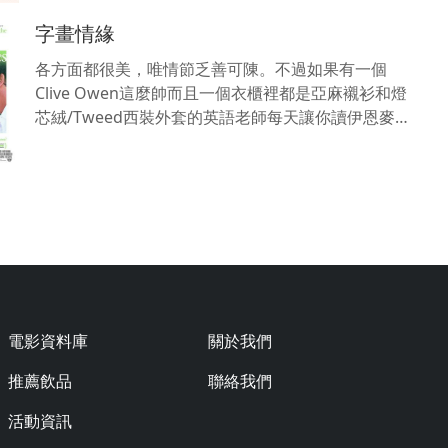
字畫情緣
各方面都很美，唯情節乏善可陳。不過如果有一個
Clive Owen這麼帥而且一個衣櫃裡都是亞麻襯衫和燈
芯絨/Tweed西裝外套的英語老師每天讓你讀伊恩麥
克尤恩和珍妮特溫特森，那真是幸福到別無所求了。
電影資料庫
關於我們
推薦飲品
聯絡我們
活動資訊