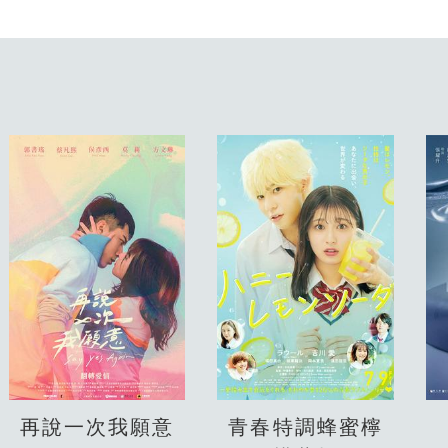
再說一次我願意
青春特調蜂蜜檸