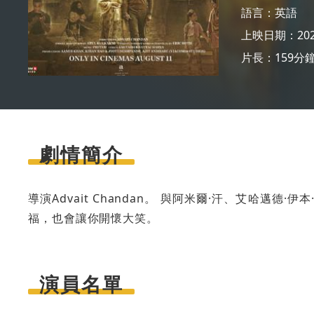
語言：
英語
上映日期：2022
片長：159分
劇情簡介
導演Advait Chandan。 與阿米爾·汗、艾哈
福，也會讓你開懷大笑。
演員名單