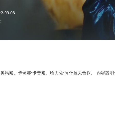
-09-08
鐘
邁德·伊本·奧馬爾、卡琳娜·卡普爾、哈夫薩·阿什拉夫合作。 