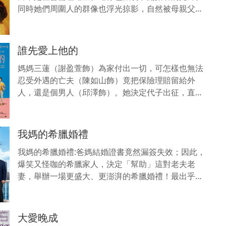
同時她們周圍人的群像也浮光掠影，自然被母親父親
爺爺感動到，但是人物還是有些單薄。如果能夠合法
領養兩女主就不需
誰先愛上他的
媽媽三蓮（謝盈萱飾）為家付出一切，可怎樣也無法
忍受外遇的亡夫（陳如山飾）竟把保險理賠留給外
人，還是個男人（邱澤飾）。她決定代子出征，直踏
小王門戶開戰。卻沒想到叛逆兒子（黃聖球飾）竟然
窩裡反，倒陣入宿外
我媽的希臘婚禮
我媽的希臘婚禮:爸媽結婚證書竟然漏簽失效；因此，
爆笑又怪咖的希臘家人，決定「幫助」這對老夫老
妻，舉辦一場更盛大、更澎湃的希臘婚禮！最出乎意
料的是他們正值叛逆期的女兒，宛如當年的女主角
「翻版」；搞得雞飛
大愛晚成