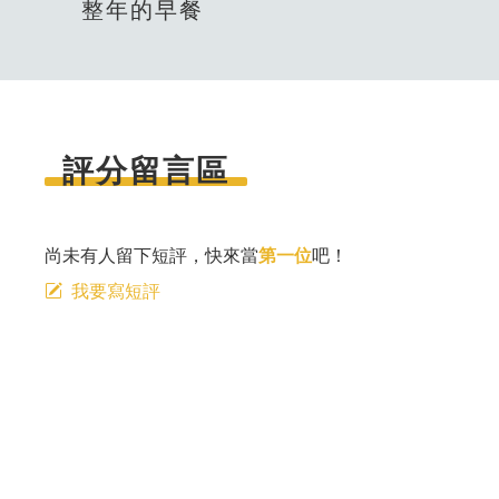
整年的早餐
評分留言區
尚未有人留下短評，快來當
第一位
吧！
我要寫短評