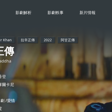
影劇解析
影劇軼事
新片情報
r Khan
拉辛正傳
2022
阿甘正傳
正傳
haddha
香登
庫爾卡尼
喜劇
愛情
度