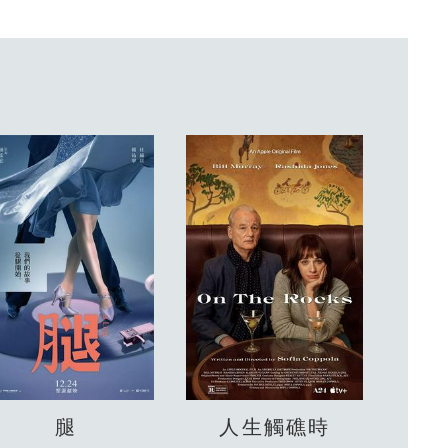
腿
人生觸礁時