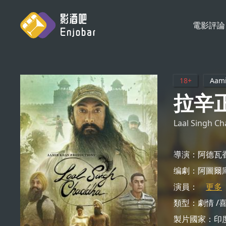
電影評論
會員登入
電影評論
影劇解析
影劇軼事
18+
Aami
新片情報
拉辛
Laal Singh C
導演：阿德瓦
编劇：阿圖爾
演員：
更多
類型：
劇情
製片國家：
印