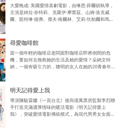
大愛晚成: 美國愛情喜劇電影，由琳恩·薛爾頓執導，
主演是綺拉·奈特莉、克蘿伊·摩蕾茲、山姆·洛克威
爾、凱特琳·德弗、傑夫·格爾林、艾莉·坎柏爾和馬克·
韋柏。本片於2014年在2014年日舞影展上首映。
尋愛咖啡館
當一個年輕的咖啡店老闆面對咖啡店即將倒閉的危
機，要如何去挽救她的生活及她的愛情？朵納文特
納，一個有吸引力的，聰明的女人在她的20青春年華
擁有了一切，一間成功的咖啡館在一個古樸，美麗的
海灘小鎮，及一個
明天記得愛上我
導演陳駿霖繼《一頁台北》後與億萬票房監製李烈聯
手打造充滿濃厚情味的暖活電影《明天記得愛上
我》，突破愛情電影傳統模式，為現代男男女女面對
愛情、婚姻與人生各項難題解惑。如果抗拒愛情是不
可能的，那就讓它來吧