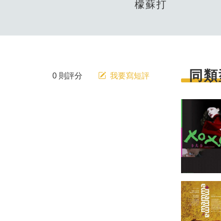
檬蘇打
同類
0 則評分
我要寫短評