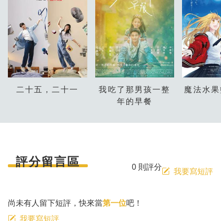
二十五，二十一
我吃了那男孩一整
魔法水果
年的早餐
評分留言區
0 則評分
我要寫短評
尚未有人留下短評，快來當
第一位
吧！
我要寫短評