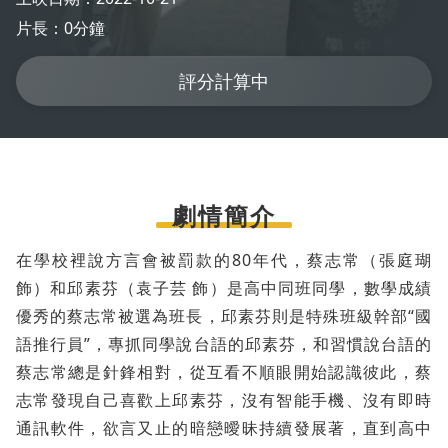
片長：0分鐘
評分計算中
劇情簡介
在學校裡說方言會被罰款的80年代，蔡志常（張庭瑚
飾）和邱素芬（袁子芸 飾）是高中同班同學，數學成績
優秀的蔡志常被選為班長，邱素芬則是特殊班級幹部“國
語推行員”，專抓同學說台語的邱素芬，和習慣說台語的
蔡志常總是針鋒相對，從互看不順眼開始認識彼此，蔡
志常發現自己喜歡上邱素芬，沒有智能手機、沒有即時
通訊軟件，欲言又止的暗戀曖昧持續發展著，直到高中