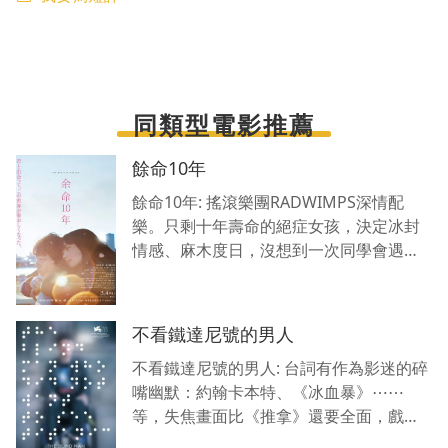
同類型電影推薦
餘命10年
餘命10年: 搖滾樂團RADWIMPS深情配
樂。只剩十年壽命的絕症女孩，決定冰封
情感、麻木度日，沒想到一次同學會遇見
兒時那位家鄉男孩，兩人的心接泛起漣
漪，一場感人虐戀就此展開。影片耗時一
年拍攝，細膩捕
不看鐵達尼號的男人
不看鐵達尼號的男人: 台詞有作為影迷的碎
嘴幽默：約翰卡本特、《冰血暴》⋯⋯
等，失焦畫面比《推拿》還要全面，戲劇
性片段一同跟著揪心緊張，想到踏出家門