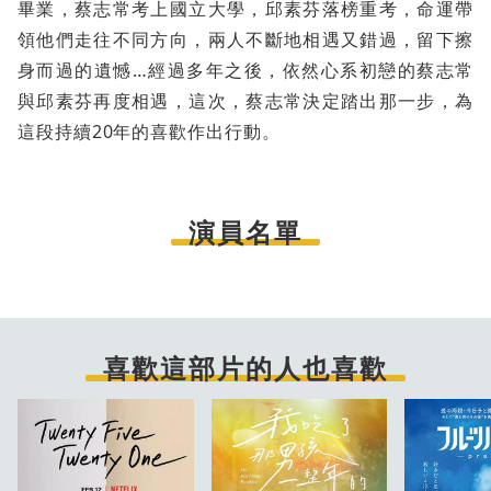
畢業，蔡志常考上國立大學，邱素芬落榜重考，命運帶
領他們走往不同方向，兩人不斷地相遇又錯過，留下擦
身而過的遺憾…經過多年之後，依然心系初戀的蔡志常
與邱素芬再度相遇，這次，蔡志常決定踏出那一步，為
這段持續20年的喜歡作出行動。
演員名單
喜歡這部片的人也喜歡