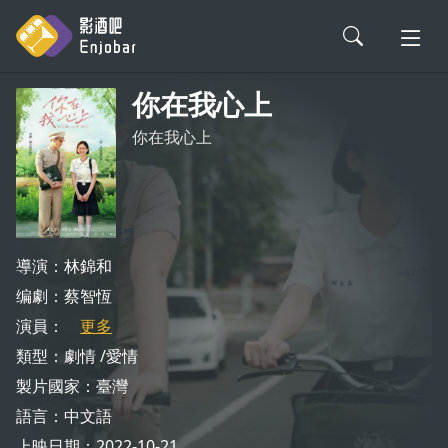
你在我心上
會員登入
你在我心上
電影評論
影劇解析
導演：林錦和
编劇：蔡智恆
影劇軼事
演員：
更多
類型：
劇情
愛情
新片情報
製片國家：
臺灣
語言：
中文語
上映日期：2022-10-21