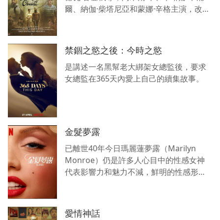
爾、納伽·柴塔尼亞和蒙娜·辛格主演，改編
自美國電影阿甘正傳。
禁錮之慾之後：今時之慾
是講述一名黑幫老大綁架女總監後，要求
女總監在365天內愛上自己的續集故事。
金髮夢露
已離世40年今日瑪麗蓮夢露（Marilyn
Monroe）仍是許多人心目中的性感女神
代表影響力和魅力不減，鮮明的性感形象
令人難忘懷。
愛情神話