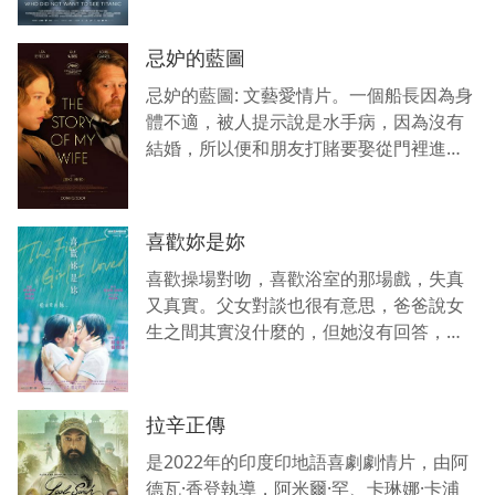
這件日常小事對他們來說是需要賭上性命
也要全然去相信人性
忌妒的藍圖
忌妒的藍圖: 文藝愛情片。一個船長因為身
體不適，被人提示說是水手病，因為沒有
結婚，所以便和朋友打賭要娶從門裡進來
的第一個女人。一個美好的女子突然出
現，船長便上前搭訕，並求婚，女子竟然
同意，婚姻生活去如
喜歡妳是妳
喜歡操場對吻，喜歡浴室的那場戲，失真
又真實。父女對談也很有意思，爸爸說女
生之間其實沒什麼的，但她沒有回答，只
有她們兩個人才體會這段感情的熱烈和珍
貴。因為這才是一部真正的同性戀電影，
沒有任何的擦邊球。
拉辛正傳
是2022年的印度印地語喜劇劇情片，由阿
德瓦·香登執導，阿米爾·罕、卡琳娜·卡浦