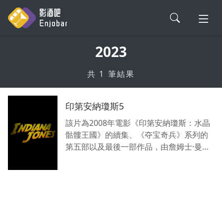
2023
會員登入
共 1 筆結果
電影評論
印第安納瓊斯5
影劇解析
該片為2008年電影《印第安納瓊斯：水晶
骷髏王國》的續集、《夺宝奇兵》系列的
第五部以及最後一部作品，由詹姆士·曼格
影劇軼事
執導，傑茲·巴特沃思、約翰-亨利·巴特沃
斯和曼格編劇，哈里遜·福特、菲比·沃勒-
新片情報
布里奇