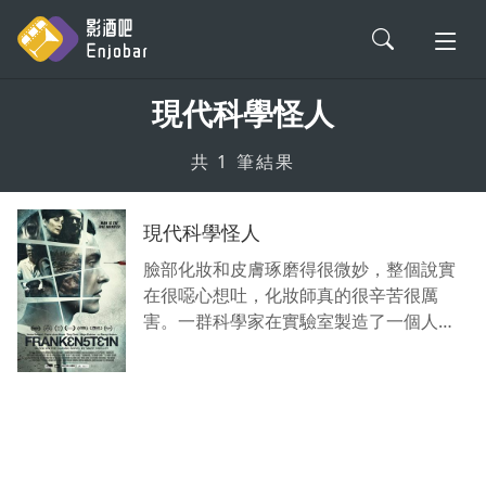
現代科學怪人
會員登入
共 1 筆結果
電影評論
現代科學怪人
影劇解析
臉部化妝和皮膚琢磨得很微妙，整個說實
在很噁心想吐，化妝師真的很辛苦很厲
害。一群科學家在實驗室製造了一個人
影劇軼事
類，名為亞當，一位女婊細心照料他，讓
亞當把他當作成媽媽看待，但是因為亞當
新片情報
細胞變故，皮膚化膿精脈異