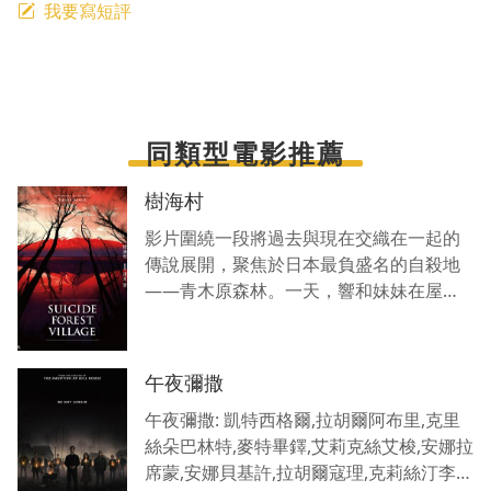
我要寫短評
同類型電影推薦
樹海村
影片圍繞一段將過去與現在交織在一起的
傳說展開，聚焦於日本最負盛名的自殺地
——青木原森林。一天，響和妹妹在屋子
的下方發現了一個被上了詛咒的盒子，據
說它會奪走一切觸碰盒子的人的生命。
午夜彌撒
午夜彌撒: 凱特西格爾,拉胡爾阿布里,克里
絲朵巴林特,麥特畢鐸,艾莉克絲艾梭,安娜拉
席蒙,安娜貝基許,拉胡爾寇理,克莉絲汀李