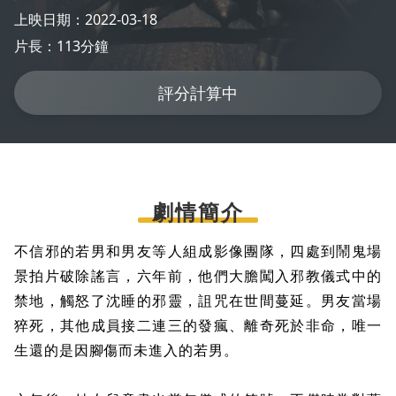
上映日期：2022-03-18
片長：113分鐘
評分計算中
劇情簡介
不信邪的若男和男友等人組成影像團隊，四處到鬧鬼場
景拍片破除謠言，六年前，他們大膽闖入邪教儀式中的
禁地，觸怒了沈睡的邪靈，詛咒在世間蔓延。男友當場
猝死，其他成員接二連三的發瘋、離奇死於非命，唯一
生還的是因腳傷而未進入的若男。