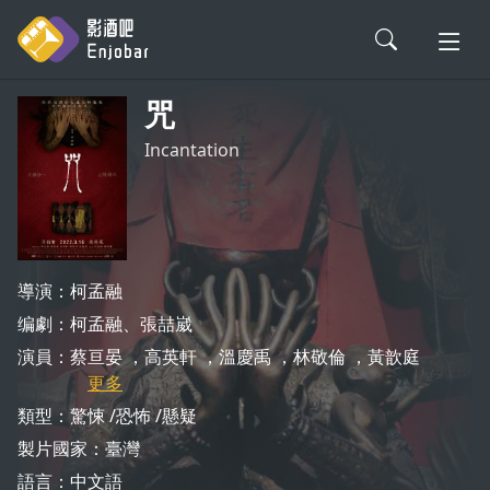
咒
會員登入
Incantation
電影評論
影劇解析
導演：柯孟融
编劇：柯孟融、張喆崴
影劇軼事
演員：
蔡亘晏
高英軒
溫慶禹
林敬倫
黃歆庭
更多
新片情報
類型：
驚悚
恐怖
懸疑
製片國家：
臺灣
語言：
中文語