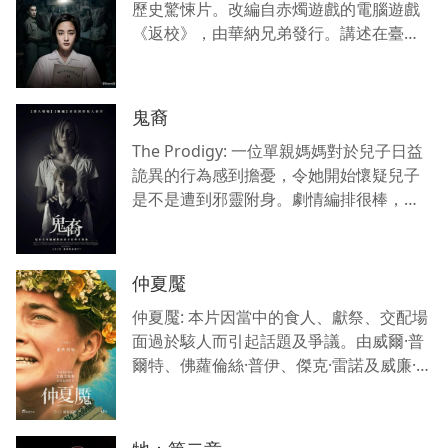
歷史驚悚片。改編自赤燭遊戲的電腦遊戲
《返校》，由華納兄弟發行。講述在臺灣
白色恐怖時期的山區高中裡，一群不願服
從威權體制的左派份子受到政府懲治的故
事。
鬼裔
The Prodigy: 一位單親媽媽對於兒子日益
詭異的行為感到擔憂，令她開始懷疑兒子
是不是遭到邪靈附身。劇情編排很棒，氣
氛營造超可怕，真的值得一看的恐怖片，
看到神經緊繃，結局意想不到，大推!
仲夏魘
仲夏魘: 本片因當中的食人、獻祭、交配場
面過於駭人而引起話題及爭議。由威爾·普
爾特、佛蘿倫絲·普伊、傑克·雷諾及威廉·傑
克森·哈珀主演。美國及瑞典聯合製作的鄉
謠恐怖片。