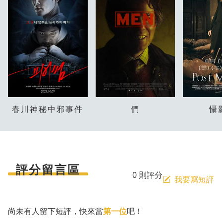
春川神秘中邪事件
們
懾
評分留言區
0 則評分
我要寫短評
尚未有人留下短評，快來當
第一位
吧！