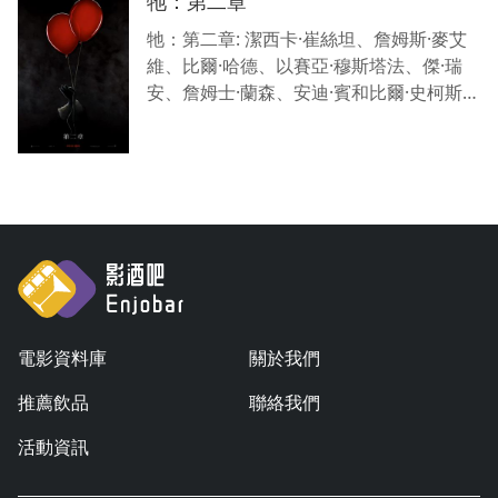
牠：第二章
牠：第二章: 潔西卡·崔絲坦、詹姆斯·麥艾
維、比爾·哈德、以賽亞·穆斯塔法、傑·瑞
安、詹姆士·蘭森、安迪·賓和比爾·史柯斯
嘉。潘尼懷斯在小鎮各處吃小孩積攢力量
時，俱樂部全員首先到班搭建的地洞小屋
獲取史
電影資料庫
關於我們
推薦飲品
聯絡我們
活動資訊