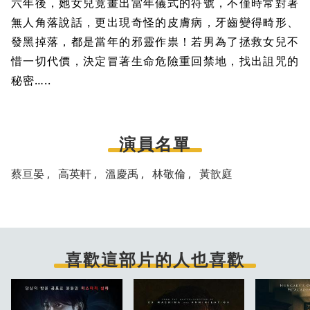
六年後，她女兒竟畫出當年儀式的符號，不僅時常對著
無人角落說話，更出現奇怪的皮膚病，牙齒變得畸形、
發黑掉落，都是當年的邪靈作祟！若男為了拯救女兒不
惜一切代價，決定冒著生命危險重回禁地，找出詛咒的
秘密…..
演員名單
蔡亘晏
高英軒
溫慶禹
林敬倫
黃歆庭
喜歡這部片的人也喜歡