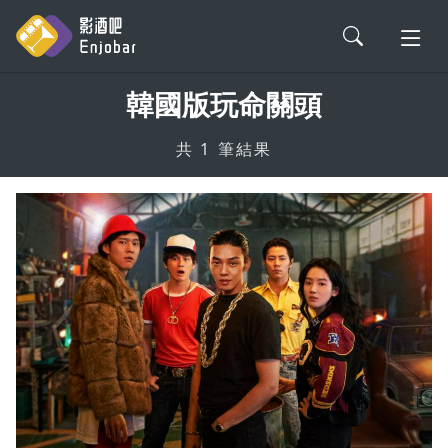
韓國版玩命關頭
會員登入
共 1 筆結果
電影評論
影劇解析
影劇軼事
新片情報